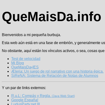
QueMaisDa.info
Bienvenidos a mi pequeña burbuja.
Esta web aún está en una fase de embrión, y generalmente u
No obstante, aquí están los vínculos activos, o sea, cosas qu
Test de velocidad
Mi Blog
QueMaisDa•IES
Æleria: Un juego de rol narrativo con una historia épica.
SiReNA: Sistema de Relación de Notas de Alumnos
Y un par de links externos:
R.u.L: Compás y Regla.
Java Web Start
Google España!
LudusParty.net III